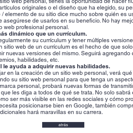
io web personal, tienes la oportunidad de hacer flui
rtículos originales o el diseño que ha elegido, su pe
le / elemento de su sitio dice mucho sobre quién es u
e asegúrese de usarlos en su beneficio. No hay mej
io web profesional personal.
más dinámico que un currículum.
egularmente su currículum y tener múltiples versione
n sitio web de un currículum es el hecho de que solo 
imir nuevas versiones del mismo. Seguirá agregando 
emios, habilidades, etc.
l le ayuda a adquirir nuevas habilidades.
r en la creación de un sitio web personal, verá qué
endo su sitio web personal para que tenga un aspec
u marca personal, probará nuevas formas de transmit
que les diga a todos de qué se trata. No solo sabrá 
mo ser más visible en las redes sociales y cómo pro
cesita posicionarse bien en Google, también comp
dicionales hará maravillas en su carrera.
atrás