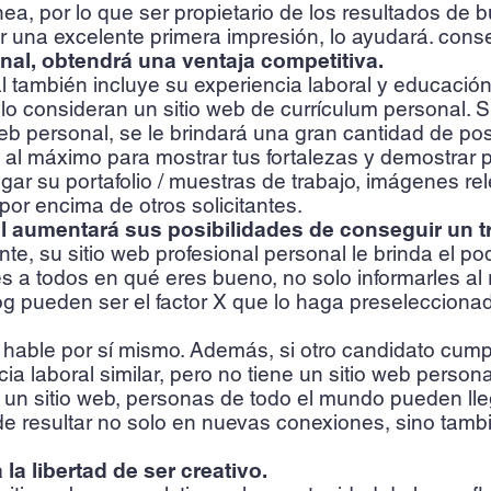
ea, por lo que ser propietario de los resultados d
r una excelente primera impresión, lo ayudará. conse
onal, obtendrá una ventaja competitiva.
 también incluye su experiencia laboral y educación,
 lo consideran un sitio web de currículum personal.
eb personal, se le brindará una gran cantidad de posi
al máximo para mostrar tus fortalezas y demostrar 
gar su portafolio / muestras de trabajo, imágenes re
or encima de otros solicitantes.
al aumentará sus posibilidades de conseguir un t
, su sitio web profesional personal le brinda el po
 a todos en qué eres bueno, no solo informarles al
og pueden ser el factor X que lo haga preseleccionad
 hable por sí mismo. Además, si otro candidato cumpl
a laboral similar, pero no tiene un sitio web personal
r un sitio web, personas de todo el mundo pueden lle
ede resultar no solo en nuevas conexiones, sino tam
 la libertad de ser creativo.